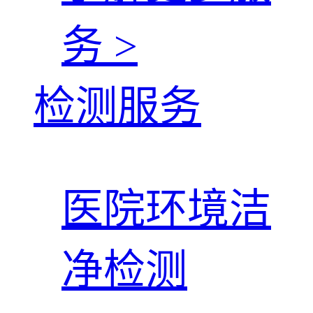
务 >
检测服务
医院环境洁
净检测