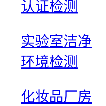
认证检测
实验室洁净
环境检测
化妆品厂房