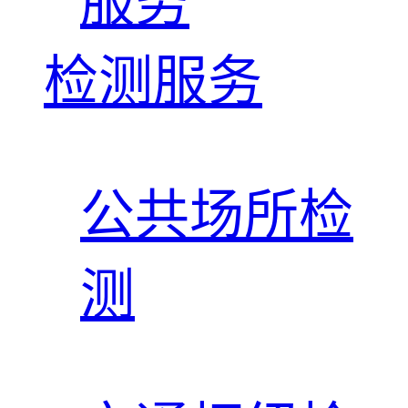
服务
检测服务
公共场所检
测