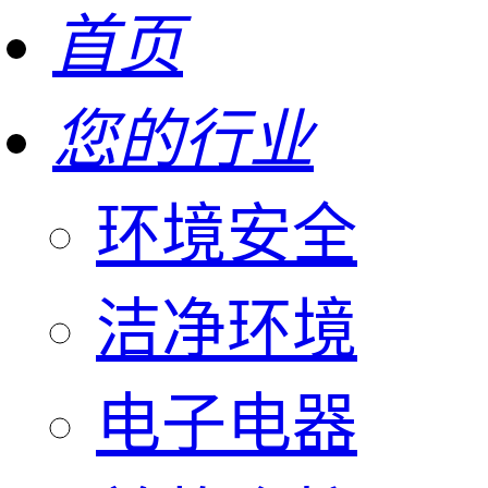
首页
您的行业
环境安全
洁净环境
电子电器