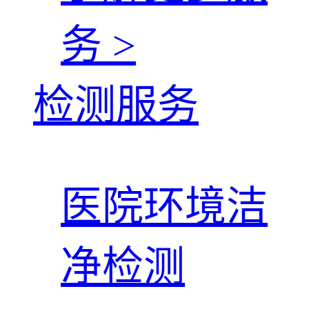
务 >
检测服务
医院环境洁
净检测