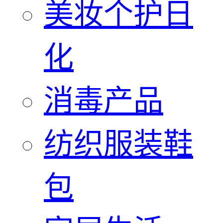
美妆个护日
化
消毒产品
纺织服装鞋
包