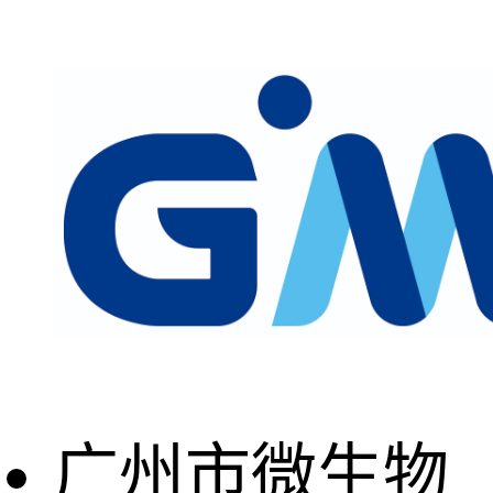
广州市微生物